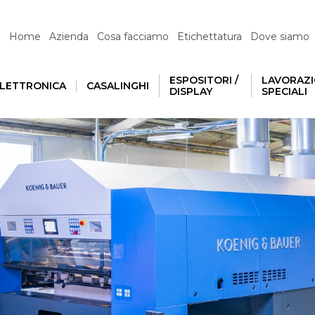
iva sulla raccolta
Le tue preferenze relative alla priva
Home
Azienda
Cosa facciamo
Etichettatura
Dove siamo
ESPOSITORI /
LAVORAZI
LETTRONICA
CASALINGHI
DISPLAY
SPECIALI