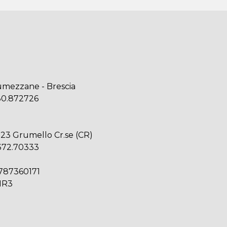
:
Lumezzane - Brescia
30.872726
023 Grumello Cr.se (CR)
372.70333
0787360171
HR3