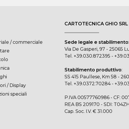
CARTOTECNICA GHIO SRL
riale / commerciale
Sede legale e stabilimento
Via De Gasperi, 97 - 25065 
tare
Tel.
+39.030.872395
-
+39.0
colo
onica
Stabilimento produttivo
:
ghi
SS 415 Paullese, Km 58 - 26
Tel.
+39.0372.70284
-
+39.0
ori / Display
ioni speciali
P.IVA 00577760986 - CF: 0
REA BS 209170 - SDI: T04Z
Cap. Soc. I.V. € 31.000