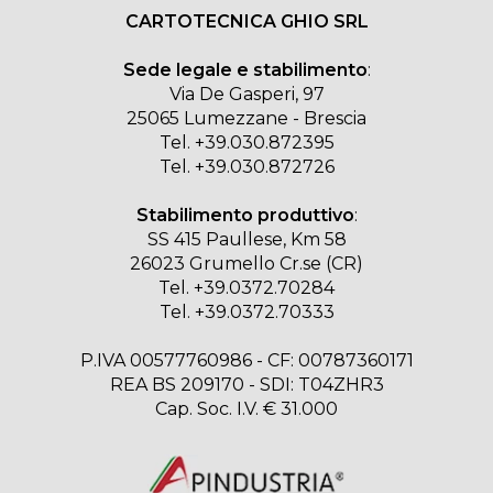
CARTOTECNICA GHIO SRL
Sede legale e stabilimento
:
Via De Gasperi, 97
25065 Lumezzane - Brescia
Tel.
+39.030.872395
Tel.
+39.030.872726
Stabilimento produttivo
:
SS 415 Paullese, Km 58
26023 Grumello Cr.se (CR)
Tel.
+39.0372.70284
Tel.
+39.0372.70333
P.IVA 00577760986 - CF: 00787360171
REA BS 209170 - SDI: T04ZHR3
Cap. Soc. I.V. € 31.000