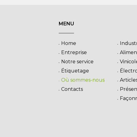
MENU
Home
Indust
Entreprise
Alimen
Notre service
Vinicol
Étiquetage
Électr
Où sommes-nous
Articl
Contacts
Présent
Façonn