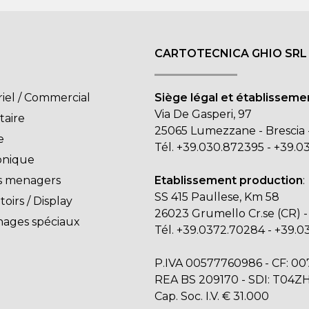
CARTOTECNICA GHIO SRL
riel / Commercial
Siège légal et établisseme
Via De Gasperi, 97
taire
25065 Lumezzane - Brescia - 
e
Tél.
+39.030.872395
-
+39.0
onique
es menagers
Etablissement production
:
SS 415 Paullese, Km 58
oirs / Display
26023 Grumello Cr.se (CR) - 
ages spéciaux
Tél.
+39.0372.70284
-
+39.0
P.IVA 00577760986 - CF: 0
REA BS 209170 - SDI: T04Z
Cap. Soc. I.V. € 31.000