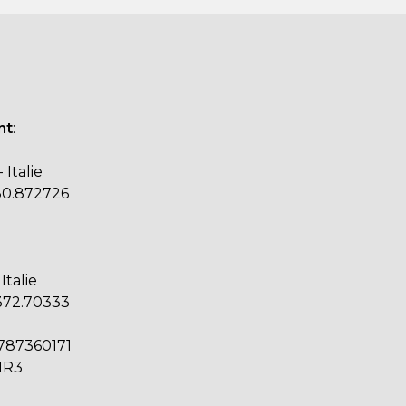
nt
:
Italie
30.872726
Italie
372.70333
0787360171
HR3