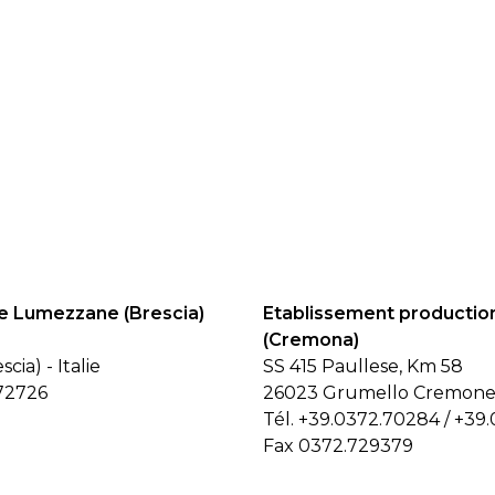
de Lumezzane (Brescia)
Etablissement producti
(Cremona)
ia) - Italie
SS 415 Paullese, Km 58
72726
26023 Grumello Cremonese
Tél.
+39.0372.70284
/
+39.
Fax 0372.729379