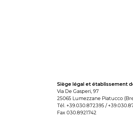
Siège légal et établissement 
Via De Gasperi, 97
25065 Lumezzane Piatucco (Bresc
Tél.
+39.030.872395
/
+39.030.8
Fax 030.8921742