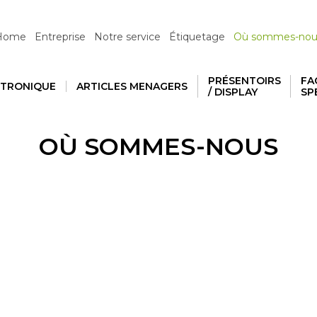
iva sulla raccolta
Le tue preferenze relative alla priva
Home
Entreprise
Notre service
Étiquetage
Où sommes-nou
PRÉSENTOIRS
FA
CTRONIQUE
ARTICLES MENAGERS
/ DISPLAY
SP
OÙ SOMMES-NOUS